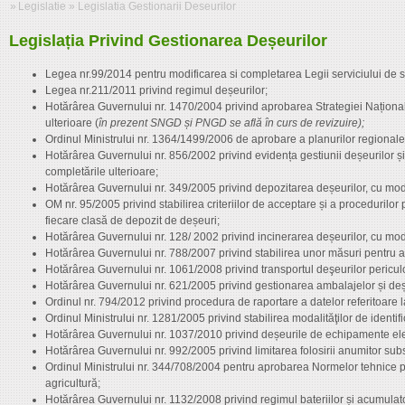
»
Legislatie
»
Legislatia Gestionarii Deseurilor
Legislația Privind Gestionarea Deșeurilor
Legea nr.99/2014 pentru modificarea si completarea Legii serviciului de sa
Legea nr.211/2011 privind regimul deșeurilor;
Hotărârea Guvernului nr. 1470/2004 privind aprobarea Strategiei Naționale
ulterioare (
în prezent SNGD și PNGD se află în curs de revizuire);
Ordinul Ministrului nr. 1364/1499/2006 de aprobare a planurilor regionale
Hotărârea Guvernului nr. 856/2002 privind evidența gestiunii deșeurilor și
completările ulterioare;
Hotărârea Guvernului nr. 349/2005 privind depozitarea deșeurilor, cu modif
OM nr. 95/2005 privind stabilirea criteriilor de acceptare și a procedurilor
fiecare clasă de depozit de deșeuri;
Hotărârea Guvernului nr. 128/ 2002 privind incinerarea deșeurilor, cu modi
Hotărârea Guvernului nr. 788/2007 privind stabilirea unor măsuri pentru ap
Hotărârea Guvernului nr. 1061/2008 privind transportul deşeurilor pericul
Hotărârea Guvernului nr. 621/2005 privind gestionarea ambalajelor și deșeu
Ordinul nr. 794/2012 privind procedura de raportare a datelor referitoare
Ordinul Ministrului nr. 1281/2005 privind stabilirea modalităţilor de identifi
Hotărârea Guvernului nr. 1037/2010 privind deșeurile de echipamente elec
Hotărârea Guvernului nr. 992/2005 privind limitarea folosirii anumitor subs
Ordinul Ministrului nr. 344/708/2004 pentru aprobarea Normelor tehnice pri
agricultură;
Hotărârea Guvernului nr. 1132/2008 privind regimul bateriilor și acumulatori