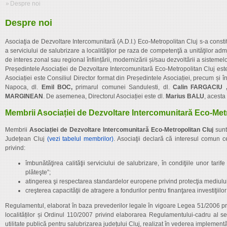
»
Despre noi
Despre noi
Asociaţia de Dezvoltare Intercomunitară (A.D.I.) Eco-Metropolitan Cluj s-a constituit
a serviciului de salubrizare a localităţilor pe raza de competenţă a unităţilor adm
de interes zonal sau regional înființării, modernizării și/sau dezvoltării a sistemel
Președintele Asociației de Dezvoltare Intercomunitară Eco-Metropolitan Cluj est
Asociației este Consiliul Director format din Președintele Asociației, precum și
Napoca, dl.
Emil BOC,
primarul comunei Sandulesti, dl.
Calin FARGACIU 
MARGINEAN
. De asemenea, Directorul Asociației este dl.
Marius BALU
, acesta
Membrii Asociației de Dezvoltare Intercomunitară Eco-Met
Membrii
Asociației de Dezvoltare Intercomunitară Eco-Metropolitan Cluj
sunt 
Județean Cluj
(vezi tabelul membrilor)
. Asociaţii declară că interesul comun ce 
privind:
îmbunătăţirea calităţii serviciului de salubrizare, în condiţiile unor tarif
plăteşte”;
atingerea şi respectarea standardelor europene privind protecţia mediului
creşterea capacităţii de atragere a fondurilor pentru finanţarea investiţiilor
Regulamentul, elaborat în baza prevederilor legale în vigoare Legea 51/2006 privi
localităților și Ordinul 110/2007 privind elaborarea Regulamentului-cadru al ser
utilitate publică pentru salubrizarea județului Cluj, realizat în vederea implementăr